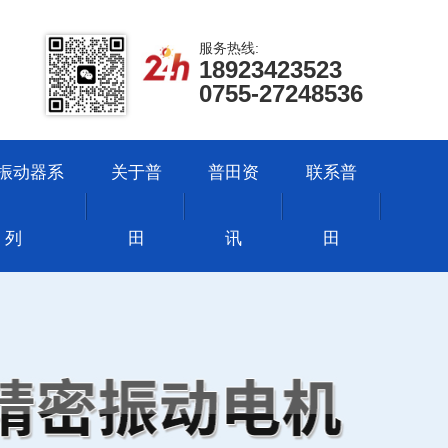
服务热线:
18923423523
0755-27248536
振动器系
关于普
普田资
联系普
列
田
讯
田