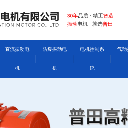
30年
品质 · 精工
智造
振动
电机 · 就选
普田
直流振动电
防爆振动电
电机控制系
气动
机
机
统