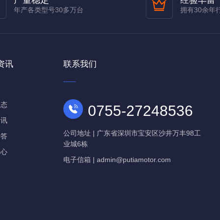
产量稳定
经验丰富
年产各类型号30多万台
拥有30余年
资讯
联系我们
动态
0755-27248536
资讯
公司地址 | 广东省深圳市宝安区沙井万丰98工
解答
业城6栋
中心
电子信箱 | admin@putiamotor.com